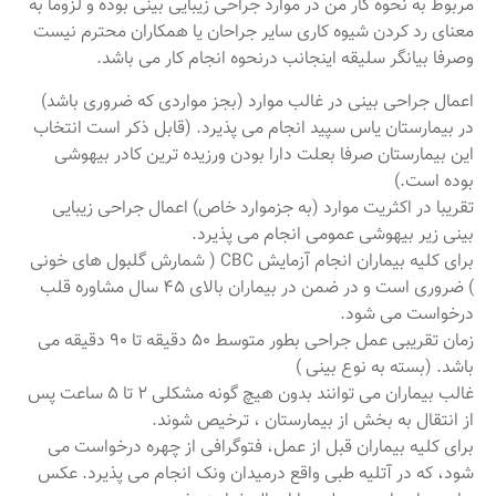
مربوط به نحوه کار من در موارد جراحی زیبایی بینی بوده و لزوما به
معنای رد کردن شیوه کاری سایر جراحان یا همکاران محترم نیست
وصرفا بیانگر سلیقه اینجانب درنحوه انجام کار می باشد.
اعمال جراحی بینی در غالب موارد (بجز مواردی که ضروری باشد)
در بیمارستان یاس سپید انجام می پذیرد. (قابل ذکر است انتخاب
این بیمارستان صرفا بعلت دارا بودن ورزیده ترین کادر بیهوشی
بوده است.)
تقریبا در اکثریت موارد (به جزموارد خاص) اعمال جراحی زیبایی
بینی زیر بیهوشی عمومی انجام می پذیرد.
برای کلیه بیماران انجام آزمایش CBC ( شمارش گلبول های خونی
) ضروری است و در ضمن در بیماران بالای ۴۵ سال مشاوره قلب
درخواست می شود.
زمان تقریبی عمل جراحی بطور متوسط ۵۰ دقیقه تا ۹۰ دقیقه می
باشد. (بسته به نوع بینی )
غالب بیماران می توانند بدون هیچ گونه مشکلی 2 تا 5 ساعت پس
از انتقال به بخش از بیمارستان ، ترخیص شوند.
برای کلیه بیماران قبل از عمل، فتوگرافی از چهره درخواست می
شود، که در آتلیه طبی واقع درمیدان ونک انجام می پذیرد. عکس