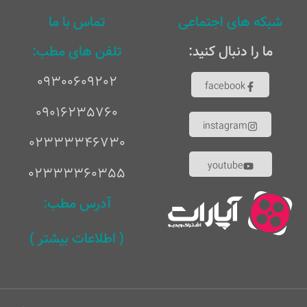
شبکه های اجتماعی
تماس با ما
ما را دنبال کنید:
تلفن های مطب:
٠٩٣٠٠۶٠٩٢٠٢
facebook
٠٩٠١۶٢٣۵٧۶٠
instagram
02333346730
youtube
02333360355
آدرس مطب:
( اطلاعات بیشتر )