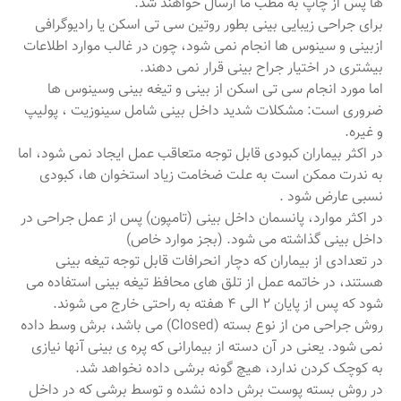
ها پس از چاپ به مطب ما ارسال خواهند شد.
برای جراحی زیبایی بینی بطور روتین سی تی اسکن یا رادیوگرافی
ازبینی و سینوس ها انجام نمی شود، چون در غالب موارد اطلاعات
بیشتری در اختیار جراح بینی قرار نمی دهند.
اما مورد انجام سی تی اسکن از بینی و تیغه بینی وسینوس ها
ضروری است: مشکلات شدید داخل بینی شامل سینوزیت ، پولیپ
و غیره.
در اکثر بیماران کبودی قابل توجه متعاقب عمل ایجاد نمی شود، اما
به ندرت ممکن است به علت ضخامت زیاد استخوان ها، کبودی
نسبی عارض شود .
در اکثر موارد، پانسمان داخل بینی (تامپون) پس از عمل جراحی در
داخل بینی گذاشته می شود. (بجز موارد خاص)
در تعدادی از بیماران که دچار انحرافات قابل توجه تیغه بینی
هستند، در خاتمه عمل از تلق های محافظ تیغه بینی استفاده می
شود که پس از پایان 2 الی 4 هفته به راحتی خارج می شوند.
روش جراحی من از نوع بسته (Closed) می باشد، برش وسط داده
نمی شود. یعنی در آن دسته از بیمارانی که پره ی بینی آنها نیازی
به کوچک کردن ندارد، هیچ گونه برشی داده نخواهد شد.
در روش بسته پوست برش داده نشده و توسط برشی که در داخل