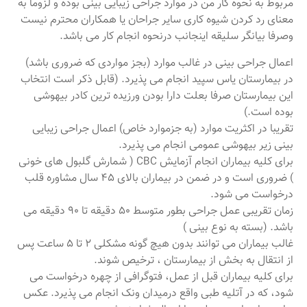
مربوط به نحوه کار من در موارد جراحی زیبایی بینی بوده و لزوما به
معنای رد کردن شیوه کاری سایر جراحان یا همکاران محترم نیست
وصرفا بیانگر سلیقه اینجانب درنحوه انجام کار می باشد.
اعمال جراحی بینی در غالب موارد (بجز مواردی که ضروری باشد)
در بیمارستان یاس سپید انجام می پذیرد. (قابل ذکر است انتخاب
این بیمارستان صرفا بعلت دارا بودن ورزیده ترین کادر بیهوشی
بوده است.)
تقریبا در اکثریت موارد (به جزموارد خاص) اعمال جراحی زیبایی
بینی زیر بیهوشی عمومی انجام می پذیرد.
برای کلیه بیماران انجام آزمایش CBC ( شمارش گلبول های خونی
) ضروری است و در ضمن در بیماران بالای ۴۵ سال مشاوره قلب
درخواست می شود.
زمان تقریبی عمل جراحی بطور متوسط ۵۰ دقیقه تا ۹۰ دقیقه می
باشد. (بسته به نوع بینی )
غالب بیماران می توانند بدون هیچ گونه مشکلی 2 تا 5 ساعت پس
از انتقال به بخش از بیمارستان ، ترخیص شوند.
برای کلیه بیماران قبل از عمل، فتوگرافی از چهره درخواست می
شود، که در آتلیه طبی واقع درمیدان ونک انجام می پذیرد. عکس