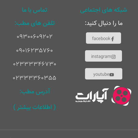
شبکه های اجتماعی
تماس با ما
ما را دنبال کنید:
تلفن های مطب:
٠٩٣٠٠۶٠٩٢٠٢
facebook
٠٩٠١۶٢٣۵٧۶٠
instagram
02333346730
youtube
02333360355
آدرس مطب:
( اطلاعات بیشتر )