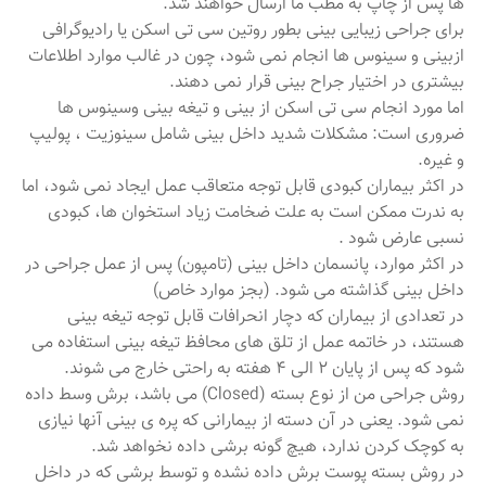
ها پس از چاپ به مطب ما ارسال خواهند شد.
برای جراحی زیبایی بینی بطور روتین سی تی اسکن یا رادیوگرافی
ازبینی و سینوس ها انجام نمی شود، چون در غالب موارد اطلاعات
بیشتری در اختیار جراح بینی قرار نمی دهند.
اما مورد انجام سی تی اسکن از بینی و تیغه بینی وسینوس ها
ضروری است: مشکلات شدید داخل بینی شامل سینوزیت ، پولیپ
و غیره.
در اکثر بیماران کبودی قابل توجه متعاقب عمل ایجاد نمی شود، اما
به ندرت ممکن است به علت ضخامت زیاد استخوان ها، کبودی
نسبی عارض شود .
در اکثر موارد، پانسمان داخل بینی (تامپون) پس از عمل جراحی در
داخل بینی گذاشته می شود. (بجز موارد خاص)
در تعدادی از بیماران که دچار انحرافات قابل توجه تیغه بینی
هستند، در خاتمه عمل از تلق های محافظ تیغه بینی استفاده می
شود که پس از پایان 2 الی 4 هفته به راحتی خارج می شوند.
روش جراحی من از نوع بسته (Closed) می باشد، برش وسط داده
نمی شود. یعنی در آن دسته از بیمارانی که پره ی بینی آنها نیازی
به کوچک کردن ندارد، هیچ گونه برشی داده نخواهد شد.
در روش بسته پوست برش داده نشده و توسط برشی که در داخل